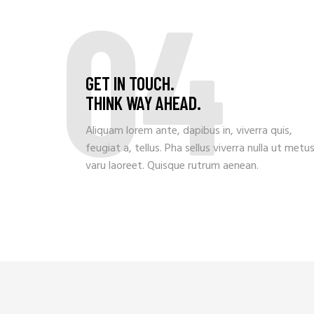
04
GET IN TOUCH.
THINK WAY AHEAD.
Aliquam lorem ante, dapibus in, viverra quis,
feugiat a, tellus. Pha sellus viverra nulla ut metu
varu laoreet. Quisque rutrum aenean.