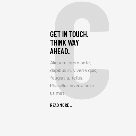
C
GET IN TOUCH.
THINK WAY
AHEAD.
Aliquam lorem ante,
dapibus in, viverra quis,
feugiat a, tellus.
Phasellus viverra nulla
ut met
READ MORE _