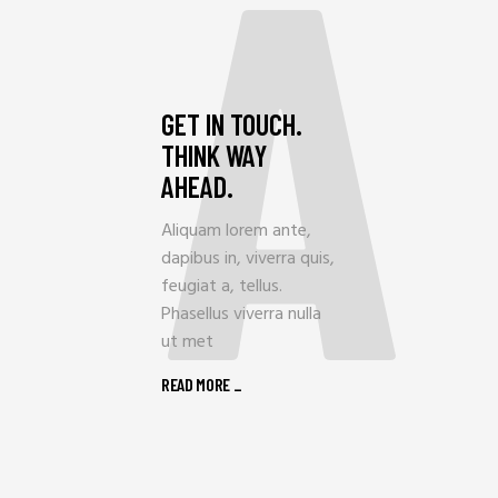
A
GET IN TOUCH.
THINK WAY
AHEAD.
Aliquam lorem ante,
dapibus in, viverra quis,
feugiat a, tellus.
Phasellus viverra nulla
ut met
READ MORE _