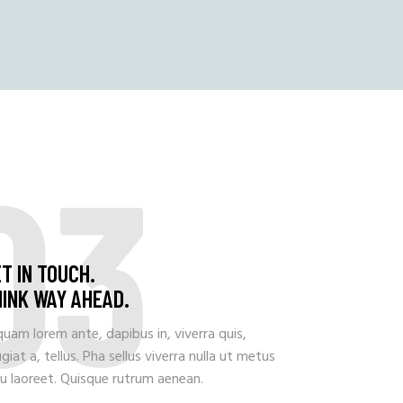
03
T IN TOUCH.
INK WAY AHEAD.
quam lorem ante, dapibus in, viverra quis,
giat a, tellus. Pha sellus viverra nulla ut metus
u laoreet. Quisque rutrum aenean.