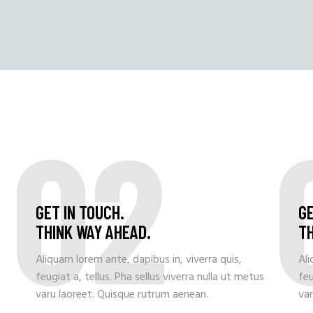
02
GET IN TOUCH.
GE
THINK WAY AHEAD.
TH
Aliquam lorem ante, dapibus in, viverra quis,
Ali
s
feugiat a, tellus. Pha sellus viverra nulla ut metus
feu
varu laoreet. Quisque rutrum aenean.
var