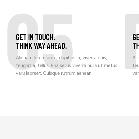
05
GET IN TOUCH.
GE
THINK WAY AHEAD.
TH
Aliquam lorem ante, dapibus in, viverra quis,
Ali
s
feugiat a, tellus. Pha sellus viverra nulla ut metus
feu
varu laoreet. Quisque rutrum aenean.
var