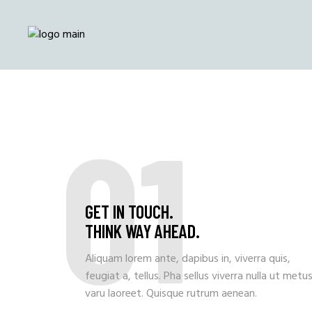
01
GET IN TOUCH.
THINK WAY AHEAD.
Aliquam lorem ante, dapibus in, viverra quis,
feugiat a, tellus. Pha sellus viverra nulla ut metu
varu laoreet. Quisque rutrum aenean.