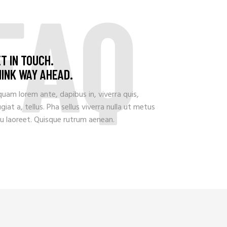
FAQ
T IN TOUCH.
INK WAY AHEAD.
quam lorem ante, dapibus in, viverra quis,
giat a, tellus. Pha sellus viverra nulla ut metus
u laoreet. Quisque rutrum aenean.