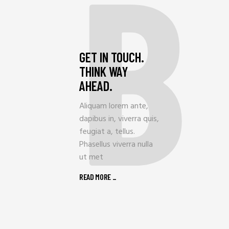
B
GET IN TOUCH.
THINK WAY
AHEAD.
Aliquam lorem ante,
dapibus in, viverra quis,
feugiat a, tellus.
Phasellus viverra nulla
ut met
READ MORE _