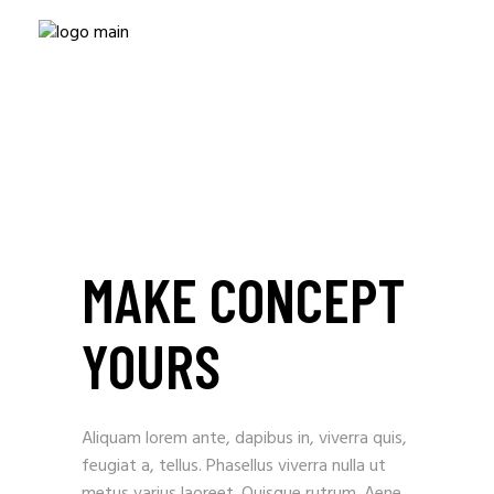
MAKE CONCEPT
YOURS
Aliquam lorem ante, dapibus in, viverra quis,
feugiat a, tellus. Phasellus viverra nulla ut