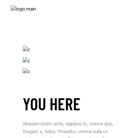
YOU HERE
Aliquam lorem ante, dapibus in, viverra quis,
feugiat a, tellus. Phasellus viverra nulla ut