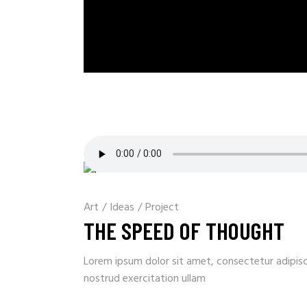
Art
/
Ideas
/
Project
THE SPEED OF THOUGHT
Lorem ipsum dolor sit amet, consectetur adipisc
nostrud exercitation ullam