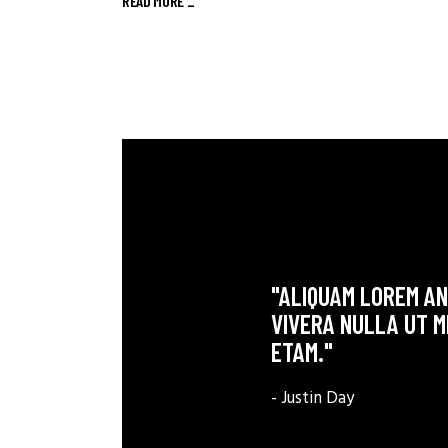
READ MORE _
"ALIQUAM LOREM ANT
VIVERA NULLA UT M
ETAM."
- Justin Day