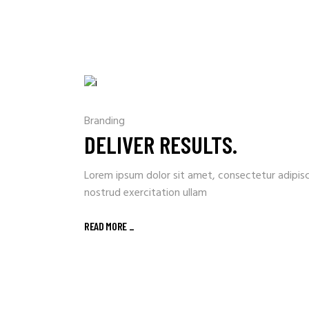
Branding
DELIVER RESULTS.
Lorem ipsum dolor sit amet, consectetur adipisc
nostrud exercitation ullam
READ MORE _