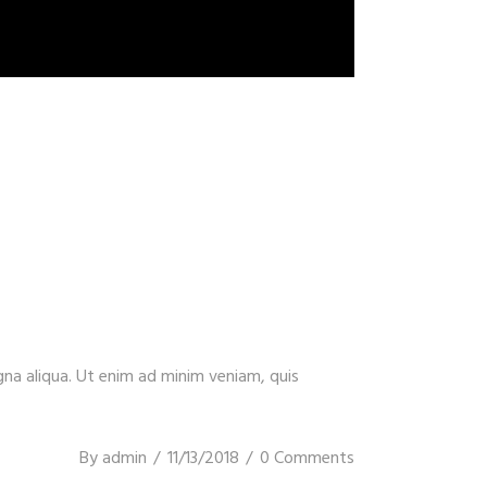
gna aliqua. Ut enim ad minim veniam, quis
By
admin
11/13/2018
0 Comments