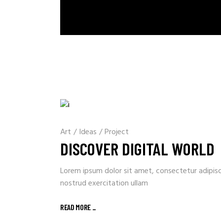
Art
/
Ideas
/
Project
DISCOVER DIGITAL WORLD
Lorem ipsum dolor sit amet, consectetur adipisc
nostrud exercitation ullam
READ MORE _