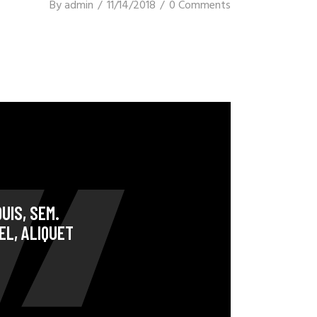
By
admin
11/14/2018
0 Comments
UIS, SEM.
EL, ALIQUET