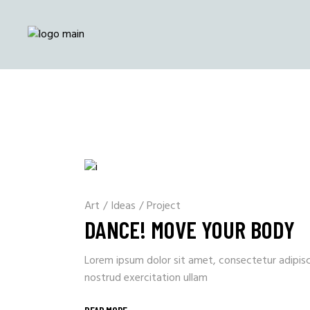
Art
/
Ideas
/
Project
DANCE! MOVE YOUR BODY
Lorem ipsum dolor sit amet, consectetur adipisc
nostrud exercitation ullam