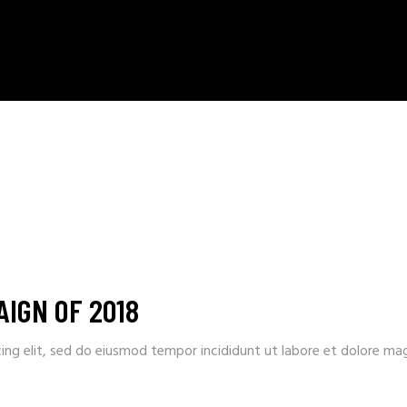
IGN OF 2018
ing elit, sed do eiusmod tempor incididunt ut labore et dolore ma