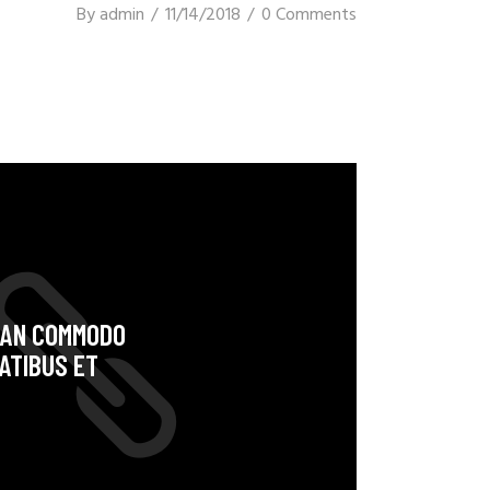
By
admin
11/14/2018
0 Comments
NEAN COMMODO
ATIBUS ET