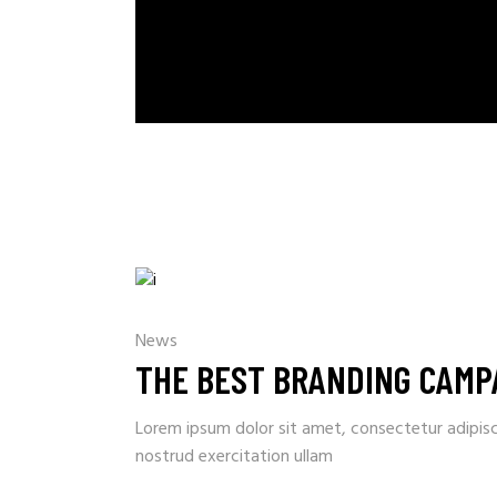
News
THE BEST BRANDING CAMPA
Lorem ipsum dolor sit amet, consectetur adipisc
nostrud exercitation ullam