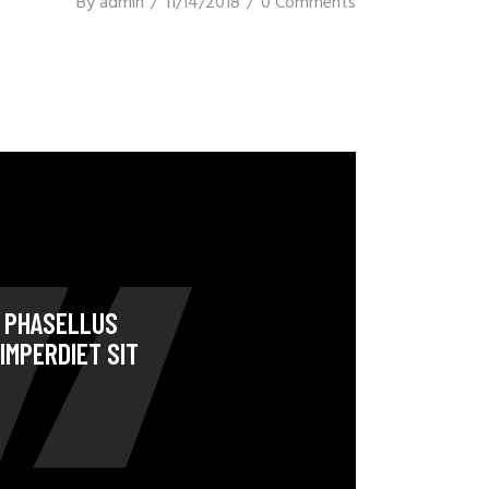
By
admin
11/14/2018
0 Comments
. PHASELLUS
IMPERDIET SIT