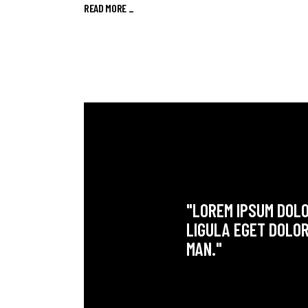
READ MORE _
"LOREM IPSUM DOLO
LIGULA EGET DOLOR
MAN."