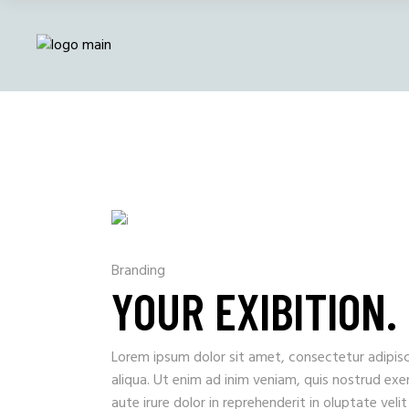
Branding
YOUR EXIBITION.
Lorem ipsum dolor sit amet, consectetur adipisc
aliqua. Ut enim ad inim veniam, quis nostrud exe
aute irure dolor in reprehenderit in oluptate veli